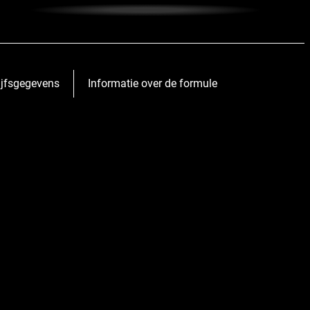
Forest Green
Textielverf voor gebruik in de wasmachine. Deze
ijfsgegevens
Informatie over de formule
prachtige groene kleur zorgt voor klassieke
elegantie in elk woning en outfit. Perfect in
combinatie met rijke, levendige kleuren, of om
alleen te dragen voor een tijdloze stijl.
Leer meer