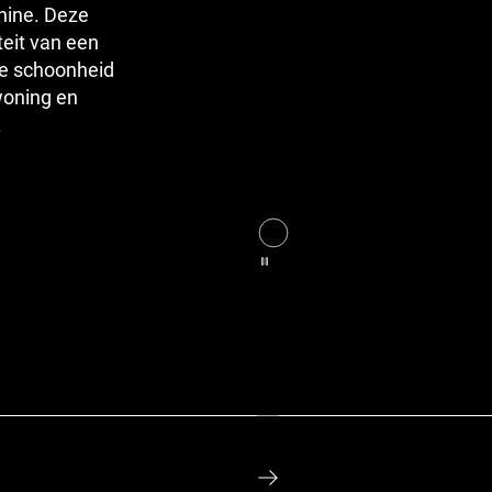
hine. Deze
teit van een
jke schoonheid
woning en
.