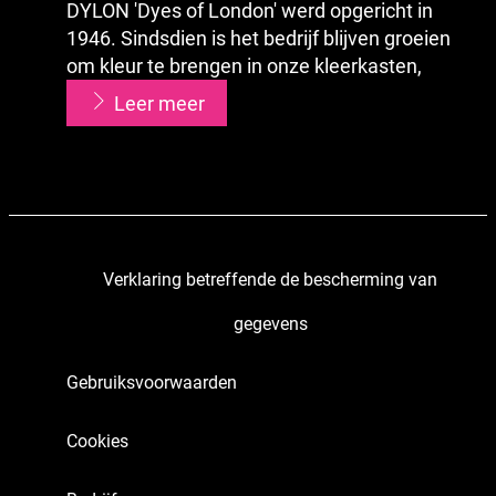
DYLON 'Dyes of London' werd opgericht in
1946. Sindsdien is het bedrijf blijven groeien
om kleur te brengen in onze kleerkasten,
woningen en levens.
...
Leer meer
Onze belofte
Blog
...
Ontdek de gemakkelijke en efficiënte wijze om
...
Verklaring betreffende de bescherming van
kleding te verven met het productassortiment
gegevens
van DYLON.
...
Leer meer
...
Gebruiksvoorwaarden
Leer meer
Cookies